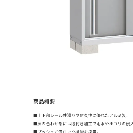
商品概要
■上下部レール共滑りや耐久性に優れたアルミ製。
■扉の合わせ部には段付き加工で雨水やホコリの侵
■プッシュ式仮ロック機能を採用。