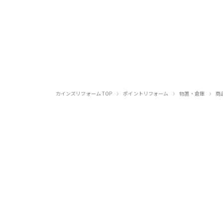
›
›
›
カインズリフォーム TOP
ポイントリフォーム
物置・倉庫
商