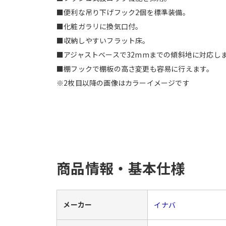
■便利な吊り下げフック2個を標準装備。
■化粧ガラリに換気口付。
■収納しやすいフラット床。
■アジャストベースで32mmまでの傾斜地に対応し
■棚フックで棚板の高さ変更も容易に行えます。
※2枚目以降の画像はカラーイメージです
商品情報・基本仕様
メーカー
イナバ