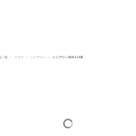
›
›
›
品一覧
イナバ
シンプリー
シンプリー MJX-114B