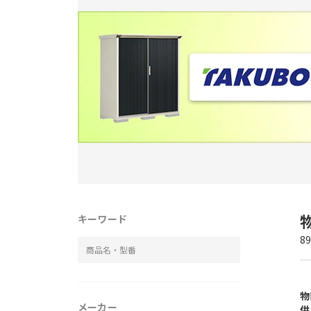
キーワード
8
物
メーカー
供