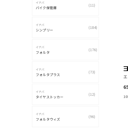
イナバ
(
11
)
バイク保管庫
イナバ
(
184
)
シンプリー
イナバ
(
176
)
フォルタ
イナバ
(
73
)
フォルタプラス
エ
6
イナバ
(
12
)
10
タイヤストッカー
イナバ
(
96
)
フォルタウィズ