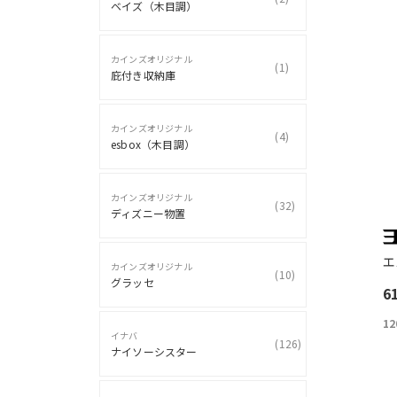
ベイズ（木目調）
カインズオリジナル
(
1
)
庇付き収納庫
カインズオリジナル
(
4
)
esbox（木目調）
カインズオリジナル
(
32
)
ディズニー物置
エ
カインズオリジナル
(
10
)
グラッセ
6
12
イナバ
(
126
)
ナイソーシスター