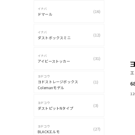
イナバ
(
16
)
ドマール
イナバ
(
12
)
ダストボックスミニ
イナバ
(
31
)
アイビーストッカー
エ
ヨドコウ
ヨドストレージボックス
(
1
)
6
Colemanモデル
12
ヨドコウ
(
3
)
ダストピットNタイプ
ヨドコウ
(
27
)
BLACKエルモ