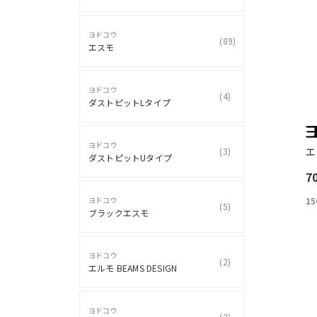
ヨドコウ
(
89
)
エスモ
ヨドコウ
(
4
)
ダストピットLタイプ
ヨドコウ
エ
(
3
)
ダストピットUタイプ
7
ヨドコウ
15
(
5
)
ブラックエスモ
ヨドコウ
(
2
)
エルモ BEAMS DESIGN
ヨドコウ
(
2
)