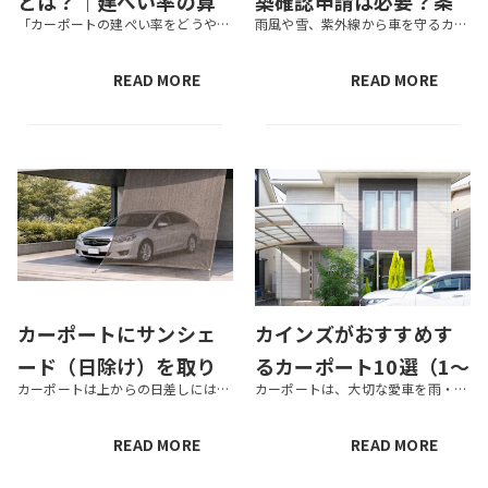
とは？｜建ぺい率の算
築確認申請は必要？条
「カーポートの建ぺい率をどうやって計算すればいい？」「建ぺい率によって申請などが必要？」と、カーポートを設置する前にしなければいけないことはたくさんあるため、疑問や不安を抱えている方もいるでしょう。 そこで本記事では、駐...
雨風や雪、紫外線から車を守るカーポートは、設置時に建築確認申請が必要になるケースがあります。 申請を行わずに設置した場合、罰金や撤去命令が言いわたされるかもしれません。この記事では、カーポートの設置を検討している人に向け...
出方法やカーポート設
件や申請方法・法律に
置の注意点
抵触するケースとは
READ MORE
READ MORE
カーポートにサンシェ
カインズがおすすめす
ード（日除け）を取り
るカーポート10選（1〜
カーポートは上からの日差しには強いものの、横からの日差しは防ぎきれないため、車が直射日光に晒されてしまう場合があります。そこでおすすめなのが、カーポートにサンシェード（日除け）を取り付ける方法です。 ベランダやテラスで用...
カーポートは、大切な愛車を雨・雪・風・太陽光などから守るエクステリアです。商品によって機能性はさまざまで、降雪量の多いエリアに向いているものもあれば、台風が上陸しやすい温暖なエリアに向いているものもあります。また、カーポ...
付ける方法とは？おす
2台用）
すめ商品も紹介
READ MORE
READ MORE