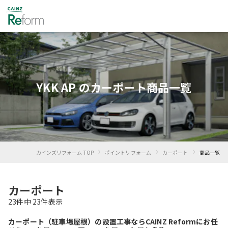
YKK AP のカーポート商品一覧
›
›
›
カインズリフォーム TOP
ポイントリフォーム
カーポート
商品一覧
カーポート
23
件中
23
件表示
カーポート（駐車場屋根）の設置工事ならCAINZ Reformにお任