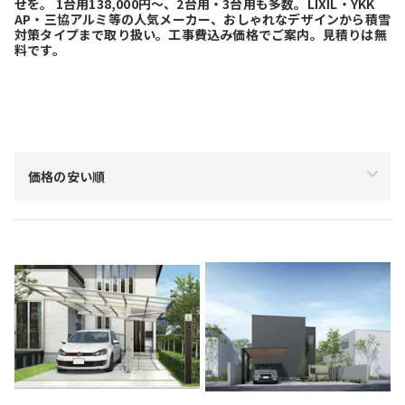
せを。 1台用138,000円～、2台用・3台用も多数。LIXIL・YKK
AP・三協アルミ等の人気メーカー、おしゃれなデザインから積雪
対策タイプまで取り扱い。工事費込み価格でご案内。見積りは無
料です。
絞り込み
価格の安い順