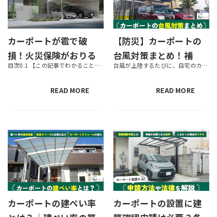
カーポートが雹で破
【防災】カーポートの
損！火災保険がおりる
台風対策まとめ！補
目次0.1 【この記事でわかること】1 そもそも雹（ひょう）が降る条件とは？1.1 雹が降りやすいのは5月から6月の初夏や10月1.2 雹の落下速度は時速100km以上にも1.3 雹被害は北日本や東日本に多い2 雹でカー...
台風が上陸するたびに、自宅のカーポートが飛ばされるのではないのかと不安に思う人もいるのではないでしょうか。そのため、この記事ではカーポートの台風対策について紹介します。気軽にできるプチリフォームのようなものも紹介しますの...
条件＆愛車を守る3つの
強・対処法やロープの
方法
結び方も紹介
READ MORE
READ MORE
カーポートの建ぺい率
カーポートの設置に建