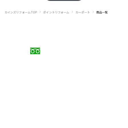
›
›
›
カインズリフォーム TOP
ポイントリフォーム
カーポート
商品一覧
お電話でのご相談
0120-88-5279
受付時間 9:00〜18:00（日曜定休）
メールでのお問い合わせ
お問い合わせフォーム