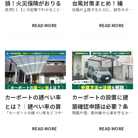
損！火災保険がおりる
台風対策まとめ！補
目次0.1 【この記事でわかること】1 そもそも雹（ひょう）が降る条件とは？1.1 雹が降りやすいのは5月から6月の初夏や10月1.2 雹の落下速度は時速100km以上にも1.3 雹被害は北日本や東日本に多い2 雹でカー...
台風が上陸するたびに、自宅のカーポートが飛ばされるのではないのかと不安に思う人もいるのではないでしょうか。そのため、この記事ではカーポートの台風対策について紹介します。気軽にできるプチリフォームのようなものも紹介しますの...
条件＆愛車を守る3つの
強・対処法やロープの
方法
結び方も紹介
READ MORE
READ MORE
カーポートの建ぺい率
カーポートの設置に建
とは？｜建ぺい率の算
築確認申請は必要？条
「カーポートの建ぺい率をどうやって計算すればいい？」「建ぺい率によって申請などが必要？」と、カーポートを設置する前にしなければいけないことはたくさんあるため、疑問や不安を抱えている方もいるでしょう。 そこで本記事では、駐...
雨風や雪、紫外線から車を守るカーポートは、設置時に建築確認申請が必要になるケースがあります。 申請を行わずに設置した場合、罰金や撤去命令が言いわたされるかもしれません。この記事では、カーポートの設置を検討している人に向け...
出方法やカーポート設
件や申請方法・法律に
置の注意点
抵触するケースとは
READ MORE
READ MORE