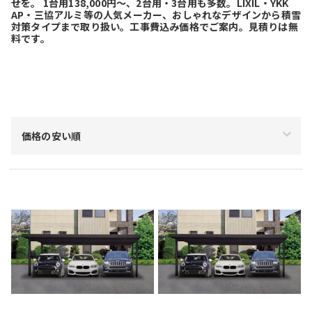
せを。 1台用138,000円～、2台用・3台用も多数。LIXIL・YKK
AP・三協アルミ等の人気メーカー、おしゃれなデザインから積雪
対策タイプまで取り扱い。工事費込み価格でご案内。見積りは無
料です。
絞り込み
価格の安い順