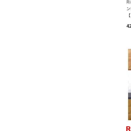
R
ン
【
4