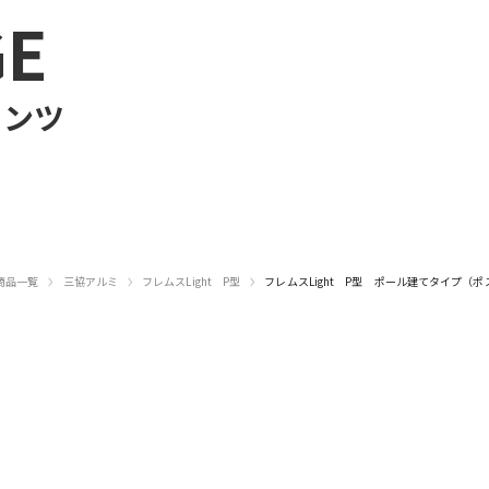
GE
テンツ
›
›
›
商品一覧
三協アルミ
フレムスLight P型
フレムスLight P型 ポール建てタイプ