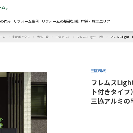
ーム。
の強み
リフォーム事例
リフォームの基礎知識
店舗・施工エリア
›
›
›
›
›
ーム
宅配ボックス
商品一覧
三協アルミ
フレムスLight P型
フレムスLigh
フレムスLig
ト付きタイプ
三協アルミの