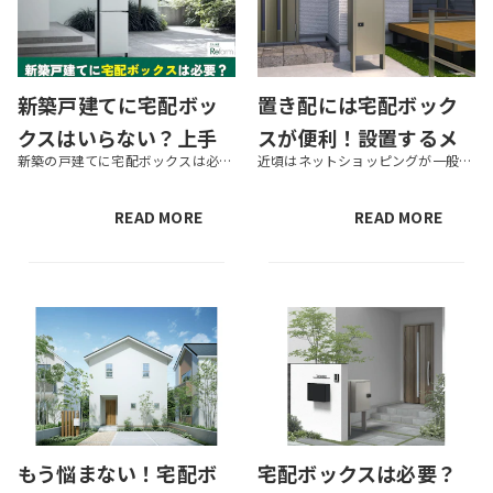
新築戸建てに宅配ボッ
置き配には宅配ボック
クスはいらない？上手
スが便利！設置するメ
新築の戸建てに宅配ボックスは必要？ 宅配ボックスにはどんなメリットがある？ 荷物を盗まれる心配はない？ 宅配ボックスの設置にあたり、こうした疑問や不安を抱える方は多いでしょう。 宅配ボックスには大きく3種類あり、それぞれ...
近頃はネットショッピングが一般的となり、宅配を利用する人も増えてきました。しかし、荷物を受け取るのに時間を調整したり、対面で荷物を受け取ったりすることに抵抗がある方も多いのではないでしょうか？そんな時に便利なのが、宅配ボ...
な選び方・注意点を解
リット・デメリットを
説
解説
READ MORE
READ MORE
もう悩まない！宅配ボ
宅配ボックスは必要？