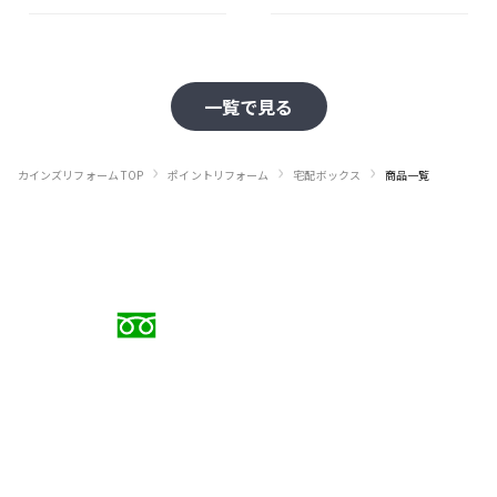
一覧で見る
›
›
›
カインズリフォーム TOP
ポイントリフォーム
宅配ボックス
商品一覧
お電話でのご相談
0120-88-5279
受付時間 9:00〜18:00（日曜定休）
メールでのお問い合わせ