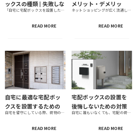
ックスの種類 | 失敗しな
メリット・デメリッ
「自宅に宅配ボックスを設置したいけど、どれがいいかわからない」 この記事にたどり着いたあなたは、このような悩みを抱えていませんか？ 「宅配ボックス」と一口に言ってもさまざまな種類があり、それぞれ特性やメリットが異なります...
ネットショッピングが広く流通した昨今、「宅配ボックスを設置しようか？」と迷っている人も多いのではないでしょうか。 特に、これから新築の戸建てを建てる場合、「宅配ボックスを設置するメリットはあるか？」、「あとで後悔しないか...
い選び方＆基本の使い
ト、後悔しない選び方
方
を解説
READ MORE
READ MORE
自宅に最適な宅配ボッ
宅配ボックスの設置を
クスを設置するための
後悔しないための対策
自宅を留守にしている際、荷物の受け取りに役立つのが宅配ボックス。ネットでの買い物が盛んになり、宅配の荷物が増えている中、いつでも荷物を受け取れる宅配ボックスへの需要は高まっています。そんな宅配ボックスですが、せっかくなら...
自宅に誰もいなくても、宅配の荷物を受け取れる宅配ボックス。利便性の高さから、だんだんと設置する家庭は増えています。ただ、その一方で宅配ボックス設置の費用の割に不便になった場合や盗難にあった場合など、「設置しなければ良かっ...
ノウハウを解説
｜サイズ違い・劣化
（耐久性）・設置場所
READ MORE
READ MORE
など