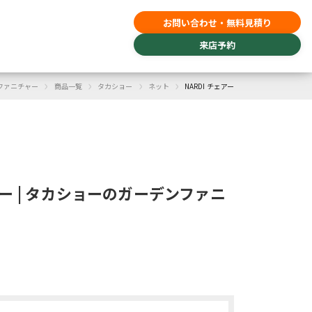
お問い合わせ・無料見積り
来店予約
›
›
›
›
ファニチャー
商品一覧
タカショー
ネット
NARDI チェアー
ェアー | タカショーのガーデンファニ