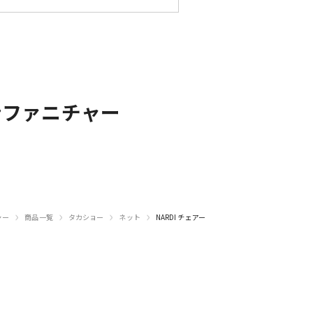
ンファニチャー
›
›
›
›
ャー
商品一覧
タカショー
ネット
NARDI チェアー