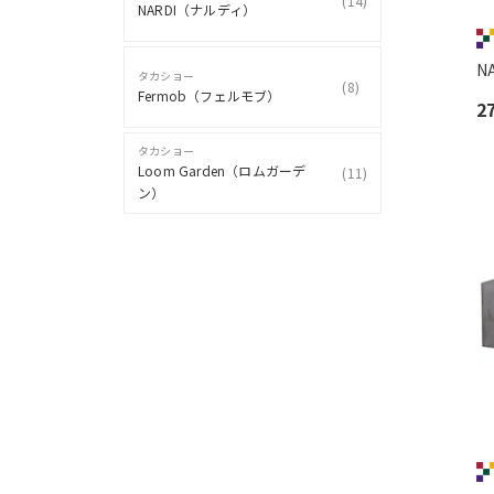
(
14
)
NARDI（ナルディ）
N
タカショー
(
8
)
Fermob（フェルモブ）
2
タカショー
Loom Garden（ロムガーデ
(
11
)
ン）