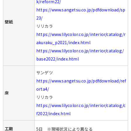
k/reform22/
https://www.sangetsu.co.jp/pdfdownload/sp
23/
壁紙
リリカラ
https://www.lilycolor.co.jp/interior/catalog/r
akuraku_p2021/index.html
https://www.lilycolor.co.jp/interior/catalog/
base2022/index.html
サンゲツ
https://www.sangetsu.co.jp/pdfdownload/ref
orta4/
床
リリカラ
https://www.lilycolor.co.jp/interior/catalog/c
f2022/index.html
工期
5日 ※現場状況により異なる