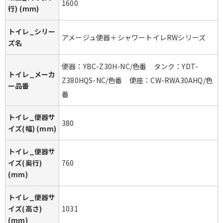
1600
行) (mm)
トイレ_シリー
アメージュ便器＋シャワートイレRWシリーズ
ズ名
便器：YBC-Z30H-NC/色番 タンク：YDT-
トイレ_メーカ
Z380HQS-NC/色番 便座：CW-RWA30AHQ/色
ー品番
番
トイレ_便器サ
380
イズ(幅) (mm)
トイレ_便器サ
イズ(奥行)
760
(mm)
トイレ_便器サ
イズ(高さ)
1031
(mm)