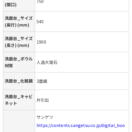
750
(間口)
洗面台_サイズ
540
(奥行) (mm)
洗面台_サイズ
1900
(高さ) (mm)
洗面台_ボウル
人造大理石
材質
洗面台_化粧鏡
3面鏡
洗面台_キャビ
片引出
ネット
サンゲツ
https://contents.sangetsu.co.jp/digital_boo