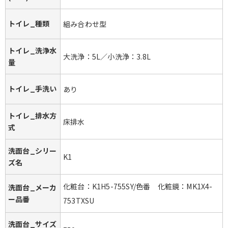
トイレ_種類
組み合わせ型
トイレ_洗浄水
大洗浄：5L／小洗浄：3.8L
量
トイレ_手洗い
あり
トイレ_排水方
床排水
式
洗面台_シリー
K1
ズ名
化粧台：K1H5-755SY/色番 化粧鏡：MK1X4-
洗面台_メーカ
ー品番
753TXSU
洗面台_サイズ