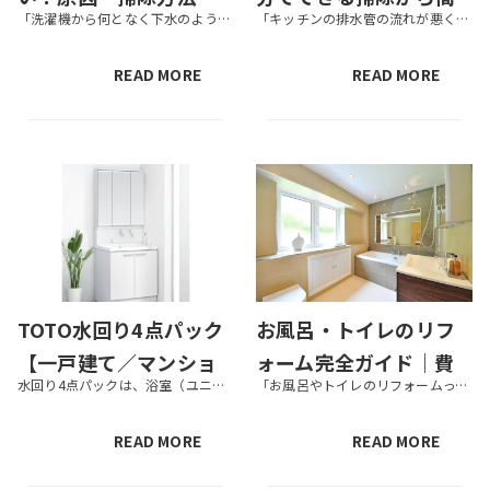
「洗濯機から何となく下水のような臭いがする」といった経験がある方も多いのではないでしょうか。洗濯槽クリーナーを使っても臭いが改善しない場合、臭いの発生源は洗濯機まわりの排水口や排水ホース、排水トラップにある可能性がありま...
「キッチンの排水管の流れが悪くなった」「排水管の奥の臭いが取れない」など、家の排水管について悩んでいませんか。 排水管の流れが悪くなる原因として、油汚れや髪の毛、石鹸カスなどの蓄積が挙げられます。汚れを放置していると排水...
業者依頼の目安を解説
圧洗浄の料金相場まで
解説
READ MORE
READ MORE
TOTO水回り4点パック
お風呂・トイレのリフ
【一戸建て／マンショ
ォーム完全ガイド｜費
水回り4点パックは、浴室（ユニットバス）、トイレ、洗面化粧台、クロスの交換がセットになったリフォームプランです。カインズではトイレで有名な住設機器メーカーの「TOTO」の製品で揃えた水回り4点パックを取り扱っています。 ...
「お風呂やトイレのリフォームっていつするべき？」「費用はどれくらい？」と気になっている方も多いでしょう。水回りは暮らしの快適さや衛生面に直結するため、リフォーム内容を慎重に検討する必要があります。 この記事では、お風呂・...
ン向け】｜ラインナッ
用相場・工事の流れ・
プと費用を紹介
補助金活用まで解説
READ MORE
READ MORE