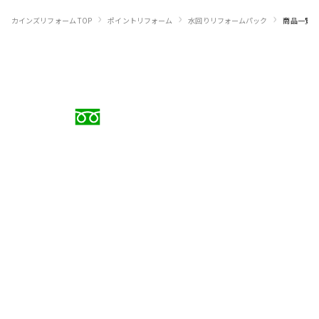
›
›
›
カインズリフォーム TOP
ポイントリフォーム
水回りリフォームパック
商品一覧
お電話でのご相談
0120-88-5279
受付時間 9:00〜18:00（日曜定休）
メールでのお問い合わせ
お問い合わせフォーム