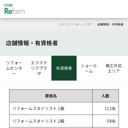
›
カインズリフォーム TOP
店舗情報・
有資格者
店舗情報・
有資格者
リフォー
エクステ
ショール
施工対応
ムセンタ
リアプラ
有資格者
ーム
エリア
ー
ザ
資格名
人数
リフォームスタイリスト 1級
112名
リフォームスタイリスト 2級
58名