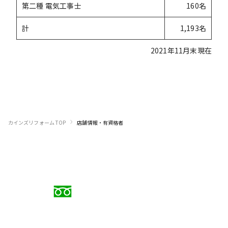
第二種 電気工事士
160名
計
1,193名
2021年11月末現在
›
カインズリフォーム TOP
店舗情報・
有資格者
お電話でのご相談
0120-88-5279
受付時間 9:00〜18:00（日曜定休）