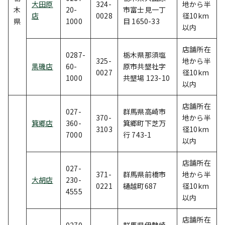
大田原
324-
地から半
木
20-
市富士見一丁
店
0028
径10km
県
1000
目 1650-33
以内
店舗所在
0287-
栃木県那須塩
325-
地から半
黒磯店
60-
原市共墾社字
0027
径10km
1000
共墾場 123-10
以内
店舗所在
027-
群馬県高崎市
370-
地から半
箕郷店
360-
箕郷町下芝万
3103
径10km
7000
行 743-1
以内
店舗所在
027-
371-
群馬県前橋市
地から半
大胡店
230-
0221
樋越町687
径10km
4555
以内
店舗所在
0270-
群馬県伊勢崎