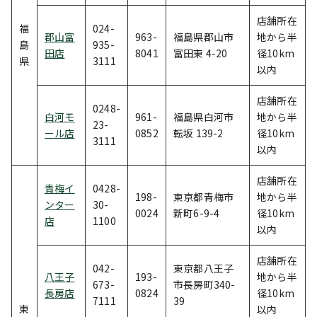
店舗所在
福
024-
郡山富
963-
福島県郡山市
地から半
島
935-
田店
8041
富田東 4-20
径10km
県
3111
以内
店舗所在
0248-
白河モ
961-
福島県白河市
地から半
23-
ール店
0852
転坂 139-2
径10km
3111
以内
店舗所在
青梅イ
0428-
198-
東京都青梅市
地から半
ンター
30-
0024
新町6-9-4
径10km
店
1100
以内
店舗所在
042-
東京都八王子
八王子
193-
地から半
673-
市長房町340-
長房店
0824
径10km
7111
39
東
以内