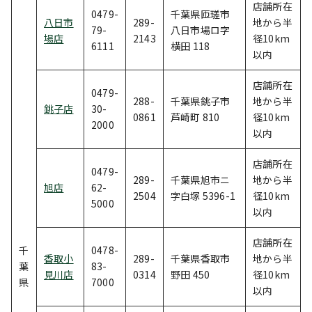
店舗所在
0479-
千葉県匝瑳市
八日市
289-
地から半
79-
八日市場ロ字
場店
2143
径10km
6111
横田 118
以内
店舗所在
0479-
288-
千葉県銚子市
地から半
銚子店
30-
0861
芦崎町 810
径10km
2000
以内
店舗所在
0479-
289-
千葉県旭市ニ
地から半
旭店
62-
2504
字白塚 5396-1
径10km
5000
以内
店舗所在
千
0478-
香取小
289-
千葉県香取市
地から半
葉
83-
見川店
0314
野田 450
径10km
県
7000
以内