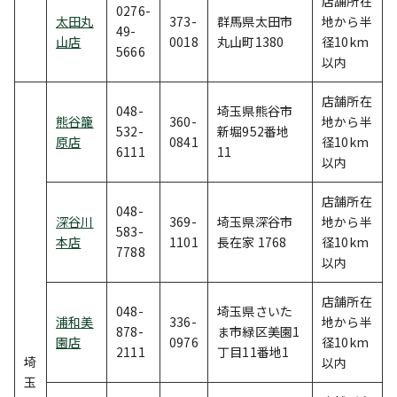
店舗所在
0276-
太田丸
373-
群馬県太田市
地から半
49-
山店
0018
丸山町1380
径10km
5666
以内
店舗所在
048-
埼玉県熊谷市
熊谷籠
360-
地から半
532-
新堀952番地
原店
0841
径10km
6111
11
以内
店舗所在
048-
深谷川
369-
埼玉県深谷市
地から半
583-
本店
1101
長在家 1768
径10km
7788
以内
店舗所在
048-
埼玉県さいた
浦和美
336-
地から半
878-
ま市緑区美園1
園店
0976
径10km
2111
丁目11番地1
埼
以内
玉