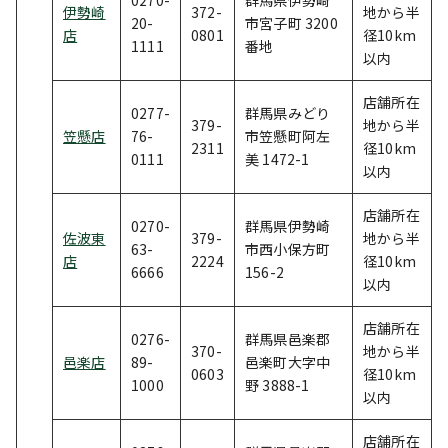
伊勢崎
372-
地から半
20-
市宮子町 3200
店
0801
径10km
1111
番地
以内
店舗所在
0277-
群馬県みどり
379-
地から半
笠懸店
76-
市笠懸町阿左
2311
径10km
0111
美 1472-1
以内
店舗所在
0270-
群馬県伊勢崎
佐波東
379-
地から半
63-
市西小保方町
店
2224
径10km
6666
156-2
以内
店舗所在
0276-
群馬県邑楽郡
370-
地から半
邑楽店
89-
邑楽町大字中
0603
径10km
1000
野 3888-1
以内
店舗所在