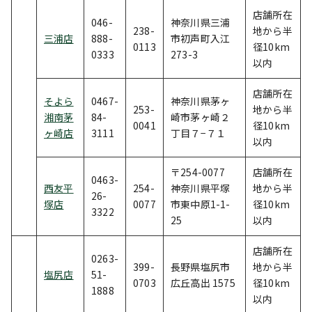
店舗所在
046-
神奈川県三浦
238-
地から半
三浦店
888-
市初声町入江
0113
径10km
0333
273-3
以内
店舗所在
そよら
0467-
神奈川県茅ヶ
253-
地から半
湘南茅
84-
崎市茅ヶ崎２
0041
径10km
ヶ崎店
3111
丁目７−７１
以内
〒254-0077
店舗所在
0463-
西友平
254-
神奈川県平塚
地から半
26-
塚店
0077
市東中原1-1-
径10km
3322
25
以内
店舗所在
0263-
399-
長野県塩尻市
地から半
塩尻店
51-
0703
広丘高出 1575
径10km
1888
以内