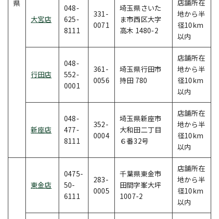
店舗所在
県
048-
埼玉県さいた
331-
地から半
大宮店
625-
ま市西区大字
0071
径10km
8111
高木 1480-2
以内
店舗所在
048-
361-
埼玉県行田市
地から半
行田店
552-
0056
持田 780
径10km
0001
以内
店舗所在
048-
埼玉県新座市
352-
地から半
新座店
477-
大和田二丁目
0004
径10km
8111
６番32号
以内
店舗所在
0475-
千葉県東金市
283-
地から半
東金店
50-
田間字峯大坪
0005
径10km
6111
1007-2
以内