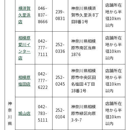
店舗所在
横須賀
046-
神奈川県横須
239-
地から半
久里浜
837-
賀市久里浜 8丁
0831
径10km
店
8666
目8番1号
以内
相模原
店舗所在
042-
神奈川県相模
愛川イ
252-
地から半
777-
原市南区当麻
ンター
0336
径10km
7111
1876
店
以内
神奈川県相模
店舗所在
042-
相模原
252-
原市中央区田
地から半
777-
塩田店
0245
名塩田 4丁目
径10km
6222
18番1号
以内
神
店舗所在
042-
神奈川県相模
奈
252-
地から半
城山店
783-
原市緑区向原
川
0104
径10km
5111
3-9-7
県
以内