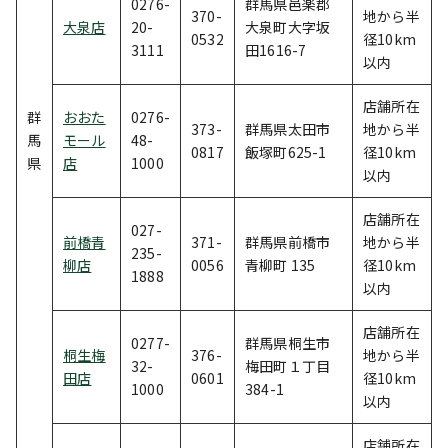
0276-
群馬県邑楽郡
370-
地から半
大泉店
20-
大泉町大字坂
0532
径10km
3111
田1616-7
以内
店舗所在
群
おおた
0276-
373-
群馬県太田市
地から半
馬
モール
48-
0817
飯塚町625-1
径10km
県
店
1000
以内
店舗所在
027-
前橋青
371-
群馬県前橋市
地から半
235-
柳店
0056
青柳町 135
径10km
1888
以内
店舗所在
0277-
群馬県桐生市
桐生梅
376-
地から半
32-
梅田町１丁目
田店
0601
径10km
1000
384-1
以内
店舗所在