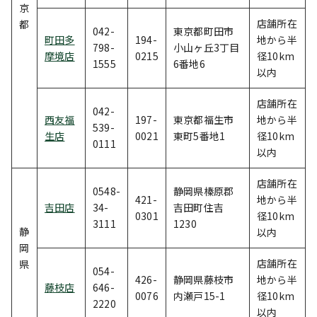
京
店舗所在
都
042-
東京都町田市
町田多
194-
地から半
798-
小山ヶ丘3丁目
摩境店
0215
径10km
1555
6番地6
以内
店舗所在
042-
西友福
197-
東京都福生市
地から半
539-
生店
0021
東町5番地1
径10km
0111
以内
店舗所在
0548-
静岡県榛原郡
421-
地から半
吉田店
34-
吉田町住吉
0301
径10km
3111
1230
静
以内
岡
店舗所在
県
054-
426-
静岡県藤枝市
地から半
藤枝店
646-
0076
内瀬戸15-1
径10km
2220
以内