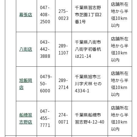
店舗所在
047-
千葉県習志野
275-
地から半
幕張店
408-
市芝園1丁目2
0023
径10km
2500
番1号
以内
店舗所在
043-
千葉県八街市
289-
地から半
八街店
442-
八街字初番杭
1107
径10km
3888
は21-14
以内
店舗所在
0479-
千葉県旭市三
旭飯岡
289-
地から半
50-
川字犬林 セの
店
2714
径10km
6000
4334-1
以内
店舗所在
047-
船橋習
274-
千葉県船橋市
地から半
455-
志野店
0071
習志野4-12-40
径10km
7771
以内