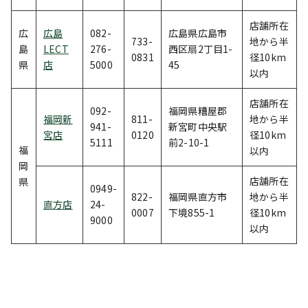
店舗所在
広
広島
082-
広島県広島市
733-
地から半
島
LECT
276-
西区扇2丁目1-
0831
径10km
県
店
5000
45
以内
店舗所在
092-
福岡県糟屋郡
福岡新
811-
地から半
941-
新宮町中央駅
宮店
0120
径10km
5111
前2-10-1
福
以内
岡
店舗所在
県
0949-
822-
福岡県直方市
地から半
直方店
24-
0007
下境855-1
径10km
9000
以内