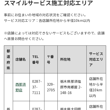
スマイルサービス施工対応エリア
事前にお住まいの地域の対応状況をご確認ください。
サービス対応エリア：各店舗所在地から半径10km以内
※店舗によっては対応できないサービスもございますので、店舗
へ直接お問合せください。
都
サービス
道
TEL
〒番
店舗名
所在地
対応エリ
府
番号
号
ア
県
店舗所在
0287-
栃木県那須塩
西那須
329-
地から半
37-
原市南郷屋 2-
野店
2705
径10km
7111
148-16
以内
店舗所在
栃
0287-
栃木県大田原