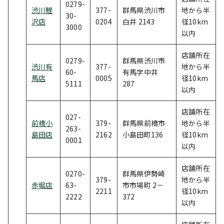
0279-
渋川鯉
377-
群馬県渋川市
地から半
30-
沢店
0204
白井 2143
径10km
3000
以内
店舗所在
0279-
群馬県渋川市
渋川有
377-
地から半
60-
有馬字中井
馬店
0005
径10km
5111
287
以内
店舗所在
027-
前橋小
379-
群馬県前橋市
地から半
263-
島田店
2162
小島田町136
径10km
0001
以内
店舗所在
0270-
群馬県伊勢崎
379-
地から半
赤堀店
63-
市市場町 2－
2211
径10km
2222
372
以内