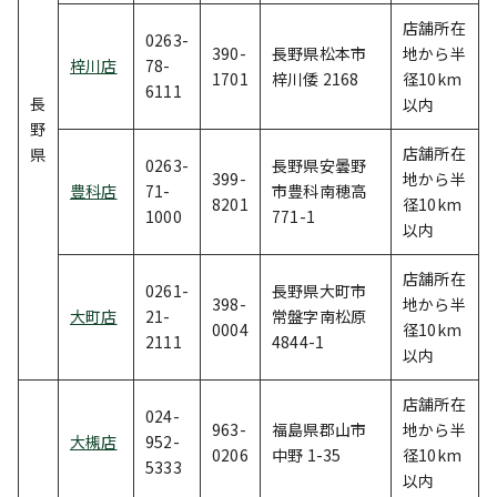
店舗所在
0263-
390-
長野県松本市
地から半
梓川店
78-
1701
梓川倭 2168
径10km
6111
長
以内
野
店舗所在
県
0263-
長野県安曇野
399-
地から半
豊科店
71-
市豊科南穂高
8201
径10km
1000
771-1
以内
店舗所在
0261-
長野県大町市
398-
地から半
大町店
21-
常盤字南松原
0004
径10km
2111
4844-1
以内
店舗所在
024-
963-
福島県郡山市
地から半
大槻店
952-
0206
中野 1-35
径10km
5333
以内