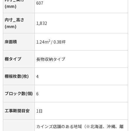
607
(mm)
内寸_高さ
1,832
(mm)
床面積
2
1.24
m
/
0.38
坪
棚タイプ
長物収納タイプ
棚板枚数(枚)
4
ブロック数(個)
6
工事期間目安
1日
カインズ店舗のある地域（※北海道、沖縄、離