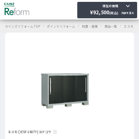
keyboard_arrow_down
現在の価格
¥
92,500
(税込)
内訳を見る
›
›
›
›
›
カインズリフォーム TOP
ポイントリフォーム
物置・倉庫
商品一覧
エスモ
エスモ 〇ESF-1607Y | ヨドコウ
exit_to_app