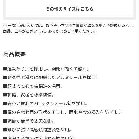
その他のサイズはこちら
※ 一部地域においては、取り扱い商品や工事費が異なる場合や取扱いのない
商品、工事がございます。あらかじめご了承ください。
商品概要
■連動吊り戸を採用し、開閉が軽くて静か。
■耐久性と滑りに配慮したアルミレールを採用。
■頑丈で安心の柱構造を採用。
■軒樋、縦樋を標準装備。
■安心と便利の2ロックシステム錠を採用。
■扉の合わせ目の形状を工夫し、雨水や埃の侵入を防ぎます。
■調節が簡単で丈夫な棚。
■錆びに強い高級焼付塗装を採用。
■庫内の空気を対流させる換気口付。