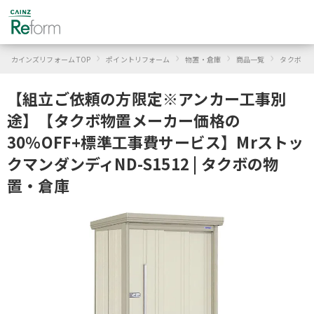
›
›
›
›
›
カインズリフォーム TOP
ポイントリフォーム
物置・倉庫
商品一覧
タクボ
【組立ご依頼の方限定※アンカー工事別
途】【タクボ物置メーカー価格の
30％OFF+標準工事費サービス】Mrストッ
クマンダンディND-S1512 | タクボの物
置・倉庫