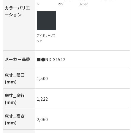
ト
ウン
レンジ
カラーバリエ
ーション
アイボリーブラ
ック
メーカー品番
■●ND-S1512
床寸_間口
1,500
(mm)
床寸_奥行
1,222
(mm)
床寸_高さ
2,060
(mm)