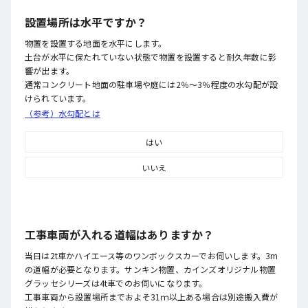
設置場所は水平ですか？
物置を設置する地面を水平にします。
土台が水平に保たれていない状態で物置を設置すると耐久年数に影
響が出ます。
通常コンクリート地面の駐車場や庭には2％～3％程度の水勾配が設
けられています。
（参考）水勾配とは
はい
いいえ
工事車両が入れる道幅はありますか？
当日は2t車かハイエース等のワンボックスカーでお伺いします。3m
の道幅が必要となります。サンキン物置、カインズオリジナル物置
グラッセシリーズは4t車でのお伺いになります。
工事車両から設置場所までおよそ31ｍ以上ある場合は別途搬入費が