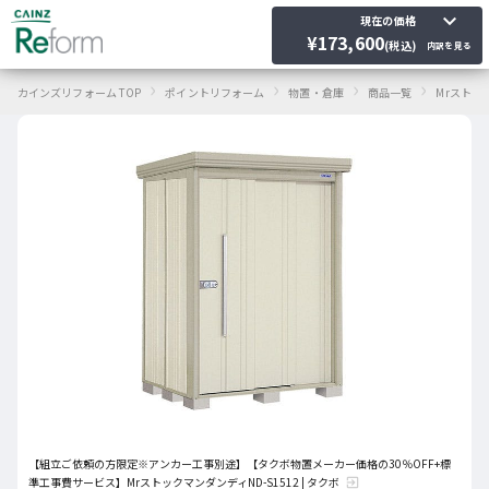
keyboard_arrow_down
現在の価格
¥
173,600
(税込)
内訳を見る
›
›
›
›
カインズリフォーム TOP
ポイントリフォーム
物置・倉庫
商品一覧
Mrストッ
【組立ご依頼の方限定※アンカー工事別途】【タクボ物置メーカー価格の30％OFF+標
準工事費サービス】MrストックマンダンディND-S1512 | タクボ
exit_to_app