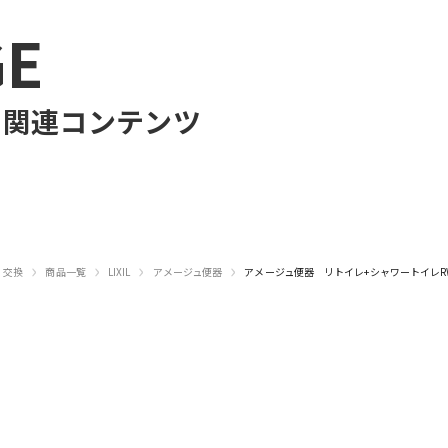
GE
の関連コンテンツ
›
›
›
›
・交換
商品一覧
LIXIL
アメージュ便器
アメージュ便器 リトイレ+シャワートイレR