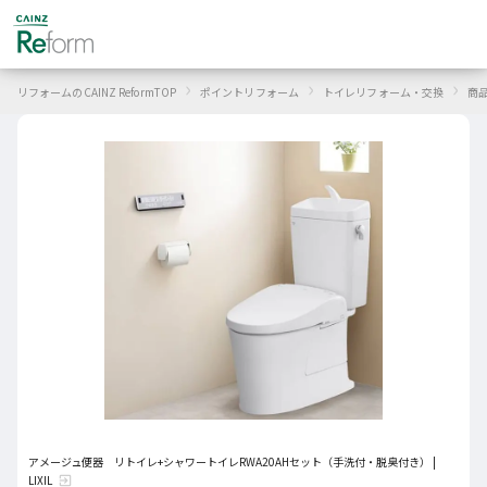
›
›
›
リフォームのCAINZ ReformTOP
ポイントリフォーム
トイレリフォーム・交換
商
アメージュ便器 リトイレ+シャワートイレRWA20AHセット（手洗付・脱臭付き） |
LIXIL
exit_to_app