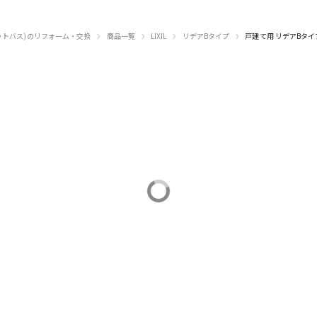
›
›
›
›
ットバス)のリフォーム・交換
商品一覧
LIXIL
リデアBタイプ
戸建て用 リデアBタイプ 