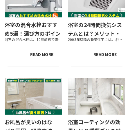
浴室の混合水栓おすす
浴室の24時間換気シス
め5選！選び方のポイン
テムとは？メリット・
浴室の混合水栓は、10年前後で寿命を迎えます。混合水栓が古くなって汚れが目立ったり水漏れが起こったりしたら、交換を検討しましょう。本記事では、混合水栓のおすすめ商品や、選び方でのポイント、交換の流れなどを紹介します。ぜひ...
2003年以降の新築住宅には、浴室の快適性を高める効果もある「24時間換気システム」の導入が義務化されています。リフォームやリノベーションを行う際に、24時間換気システムの入れ替えや新設を検討している方も多いでしょう。 ...
トや流れも解説
デメリットや導入のポ
イント
READ MORE
READ MORE
お風呂が臭いのはな
浴室コーティングの効