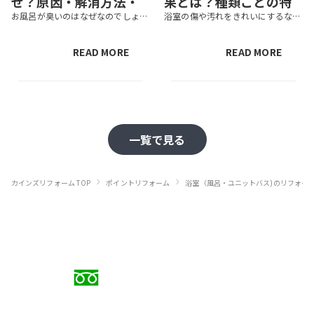
ぜ？原因・解消方法・
果とは？種類ごとの特
お風呂が臭いのはなぜなのでしょうか。掃除しても気になる臭いがとれず、お困りの方も多いでしょう。この記事では、お風呂が臭い原因や対策、掃除しても臭いがとれないときの対処法などを紹介します。気になる臭いにお悩みでしたら、ぜひ...
浴室の傷や汚れをきれいにするなら、浴室コーティングがおすすめです。コーティングすれば、防汚れ・防カビ効果などで日々のお手入れも楽になります。コーティング剤には種類があるため、特徴を知って目的に合ったものを選びましょう。こ...
とれないときの対処法
徴と費用相場も解説
READ MORE
READ MORE
一覧で見る
›
›
カインズリフォーム TOP
ポイントリフォーム
浴室（風呂・ユニットバス)のリフォー
お電話でのご相談
0120-88-5279
受付時間 9:00〜18:00（日曜定休）