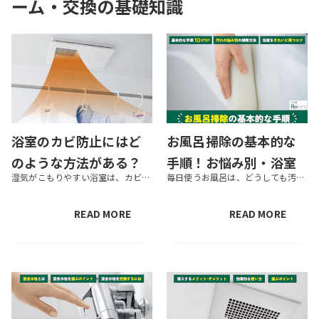
ーム・交換
の基礎知識
浴室のカビ防止にはど
お風呂掃除の基本的な
のような方法がある？
手順！お悩み別・浴室
湿気がこもりやすい浴室は、カビが発生しやすい場所です。カビは家族の健康に影響するおそれもあります。 本記事では、浴室のカビ防止方法や、繁殖してしまったカビを取る方法、カビ防止におすすめのアイテムなどを紹介します。なるべく...
毎日使うお風呂は、どうしても汚れが溜まりやすい場所です。きれいな状態を保ちたくても、つい面倒で掃除が後回しになってしまう方も多いでしょう。浴室掃除は、基本の手順を押さえておくと楽になります。 この記事では、浴室掃除の基本...
おすすめのアイテムも
の掃除方法やきれいに
紹介！
保つコツ
READ MORE
READ MORE