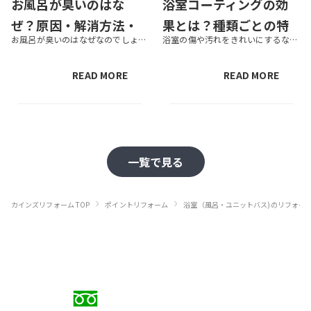
お風呂が臭いのはな
浴室コーティングの効
ぜ？原因・解消方法・
果とは？種類ごとの特
お風呂が臭いのはなぜなのでしょうか。掃除しても気になる臭いがとれず、お困りの方も多いでしょう。この記事では、お風呂が臭い原因や対策、掃除しても臭いがとれないときの対処法などを紹介します。気になる臭いにお悩みでしたら、ぜひ...
浴室の傷や汚れをきれいにするなら、浴室コーティングがおすすめです。コーティングすれば、防汚れ・防カビ効果などで日々のお手入れも楽になります。コーティング剤には種類があるため、特徴を知って目的に合ったものを選びましょう。こ...
とれないときの対処法
徴と費用相場も解説
READ MORE
READ MORE
一覧で見る
›
›
カインズリフォーム TOP
ポイントリフォーム
浴室（風呂・ユニットバス)のリフォー
お電話でのご相談
0120-88-5279