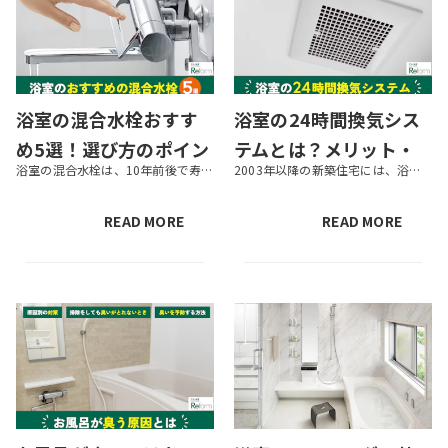
浴室の混合水栓おすす
浴室の24時間換気シス
め5選！選び方のポイン
テムとは？メリット・
浴室の混合水栓は、10年前後で寿命を迎えます。混合水栓が古くなって汚れが目立ったり水漏れが起こったりしたら、交換を検討しましょう。本記事では、混合水栓のおすすめ商品や、選び方でのポイント、交換の流れなどを紹介します。ぜひ...
2003年以降の新築住宅には、浴室の快適性を高める効果もある「24時間換気システム」の導入が義務化されています。リフォームやリノベーションを行う際に、24時間換気システムの入れ替えや新設を検討している方も多いでしょう。 ...
トや流れも解説
デメリットや導入のポ
イント
READ MORE
READ MORE