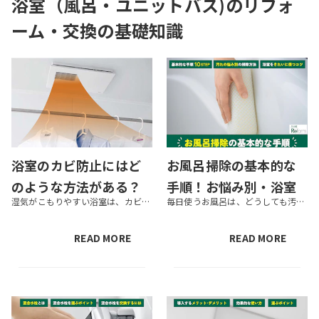
浴室（風呂・ユニットバス)のリフォ
ーム・交換
の基礎知識
浴室のカビ防止にはど
お風呂掃除の基本的な
のような方法がある？
手順！お悩み別・浴室
湿気がこもりやすい浴室は、カビが発生しやすい場所です。カビは家族の健康に影響するおそれもあります。 本記事では、浴室のカビ防止方法や、繁殖してしまったカビを取る方法、カビ防止におすすめのアイテムなどを紹介します。なるべく...
毎日使うお風呂は、どうしても汚れが溜まりやすい場所です。きれいな状態を保ちたくても、つい面倒で掃除が後回しになってしまう方も多いでしょう。浴室掃除は、基本の手順を押さえておくと楽になります。 この記事では、浴室掃除の基本...
おすすめのアイテムも
の掃除方法やきれいに
紹介！
保つコツ
READ MORE
READ MORE