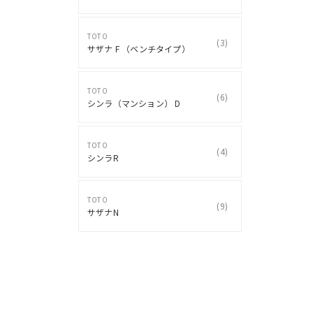
TOTO
(
3
)
サザナ F （ベンチタイプ）
TOTO
(
6
)
シンラ（マンション） D
TOTO
(
4
)
シンラR
TOTO
(
9
)
サザナN