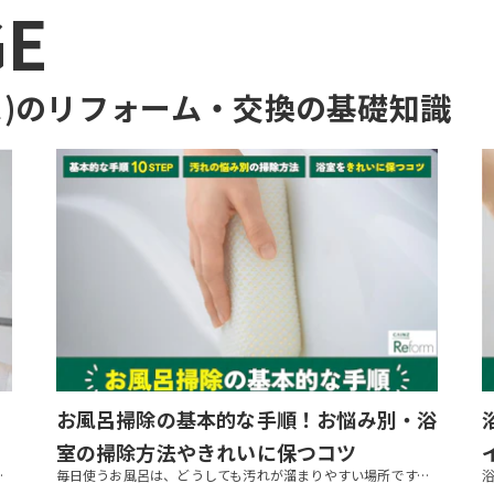
GE
)のリフォーム・交換
の基礎知識
お風呂掃除の基本的な手順！お悩み別・浴
室の掃除方法やきれいに保つコツ
取る方法、カビ防止におすすめのアイテムなどを紹介します。なるべく...
毎日使うお風呂は、どうしても汚れが溜まりやすい場所です。きれいな状態を保ちたくても、つい面倒で掃除が後回しになってしまう方も多いでしょう。浴室掃除は、基本の手順を押さえておくと楽になります。 この記事では、浴室掃除の基本...