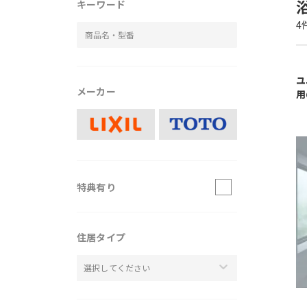
キーワード
4
ユ
メーカー
用
特典有り
住居タイプ
選択してください