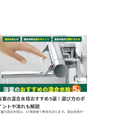
浴室の混合水栓おすすめ5選！選び方のポ
イントや流れも解説
浴室の混合水栓は、10年前後で寿命を迎えます。混合水栓が古くなって汚れが目立ったり水漏れが起こったりしたら、交換を検討しましょう。本記事では、混合水栓のおすすめ商品や、選び方でのポイント、交換の流れなどを紹介します。ぜひ...