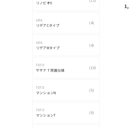
(
12
)
リノビオV
1
LIXIL
(
4
)
リデアCタイプ
LIXIL
(
4
)
リデアMタイプ
TOTO
(
10
)
サザナ T 除菌仕様
TOTO
(
5
)
マンションN
TOTO
(
9
)
マンションT