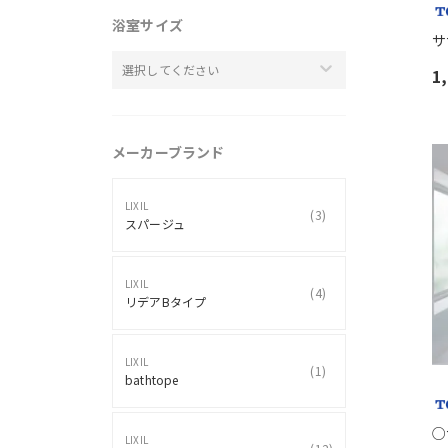
浴室サイズ
サ
選択してください
1
メーカーブランド
LIXIL
(
3
)
スパージュ
LIXIL
(
4
)
リデアBタイプ
LIXIL
(
1
)
bathtope
○
LIXIL