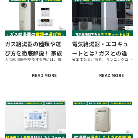
ガス給湯器の種類や選
電気給湯器・エコキュ
び方を徹底解説！ 家族
ートとは? ガスとの違
ガス給湯器を交換する際には、家族構成や家の構造に応じた仕様の製品を上手に選ぶことが大切です。家族構成によって必要な湯量や機能は異なり、家の構造によって設置できる場所が変わります。 この記事ではガス給湯器の種類や機能の違い...
省エネ効果がある、ランニングコストを安く抑えられるという理由から人気が高まっている、電気給湯器のエコキュート。「せっかくだから自宅に取り入れたい」とは思っていても、 「本当にお得なのだろうか？」 「従来のガス方式と何が違...
構成別の号数目安も紹
い・交換費用・補助金
介
制度まで解説
READ MORE
READ MORE