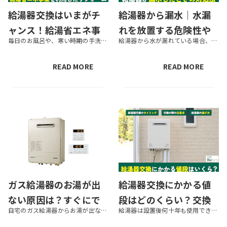
給湯器交換はいまがチ
給湯器から漏水｜水漏
ャンス！給湯省エネ事
れを放置する危険性や
毎日のお風呂や、寒い時期の手洗い・お皿洗いに欠かせない給湯器は、故障時や寿命にあわせて交換するのが一般的です。しかし最近は、長い目で見て出費を抑えるために、省エネ効果の高い給湯器へと交換する家庭も増えています。そうした給...
給湯器から水が漏れている場合、故障の恐れがあります。漏水の原因によっては、そのまま放置すると事故につながる可能性があるため注意が必要です。 この記事では、給湯器から漏水して困っている人に向けて、漏水の原因や対処法を解説し...
業を利用したリフォー
正しい対処法を解説
ムを解説
READ MORE
READ MORE
ガス給湯器のお湯が出
給湯器交換にかかる値
ない原因は？すぐにで
段はどのくらい？交換
自宅のガス給湯器からお湯が出ない場合、さまざまな原因が考えられます。正しく原因を把握したうえで、適切な対処をすることが大切です。この記事では、給湯器からお湯が出なくて困っている人に向けて、お湯が出ないときにチェックすべき...
給湯器は設置後何十年も使用できるものではなく、いつか交換が必要になります。場合によっては特に不具合がなくても交換したほうがよいときもあるでしょう。この記事では、給湯器交換にかかる値段の目安や選び方、交換したほうがよいとき...
きるケース別の対処法
の目安や給湯器の選び