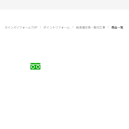
›
›
›
カインズリフォーム TOP
ポイントリフォーム
給湯器交換・取付工事
商品一覧
お電話でのご相談
0120-88-5279
受付時間 9:00〜18:00（日曜定休）
メールでのお問い合わせ
お問い合わせフォーム