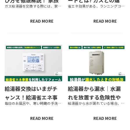
び方を徹底解説！ 家族
ートとは? ガスとの違
ガス給湯器を交換する際には、家族構成や家の構造に応じた仕様の製品を上手に選ぶことが大切です。家族構成によって必要な湯量や機能は異なり、家の構造によって設置できる場所が変わります。 この記事ではガス給湯器の種類や機能の違い...
省エネ効果がある、ランニングコストを安く抑えられるという理由から人気が高まっている、電気給湯器のエコキュート。「せっかくだから自宅に取り入れたい」とは思っていても、 「本当にお得なのだろうか？」 「従来のガス方式と何が違...
構成別の号数目安も紹
い・交換費用・補助金
介
制度まで解説
READ MORE
READ MORE
給湯器交換はいまがチ
給湯器から漏水｜水漏
ャンス！給湯省エネ事
れを放置する危険性や
毎日のお風呂や、寒い時期の手洗い・お皿洗いに欠かせない給湯器は、故障時や寿命にあわせて交換するのが一般的です。しかし最近は、長い目で見て出費を抑えるために、省エネ効果の高い給湯器へと交換する家庭も増えています。そうした給...
給湯器から水が漏れている場合、故障の恐れがあります。漏水の原因によっては、そのまま放置すると事故につながる可能性があるため注意が必要です。 この記事では、給湯器から漏水して困っている人に向けて、漏水の原因や対処法を解説し...
業を利用したリフォー
正しい対処法を解説
ムを解説
READ MORE
READ MORE