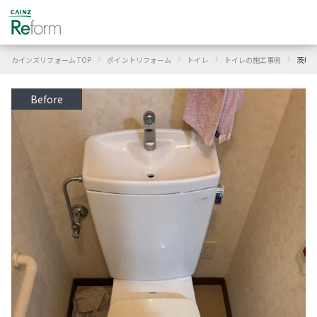
›
›
›
›
カインズリフォーム TOP
ポイントリフォーム
トイレ
トイレの施工事例
茨城
Before