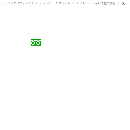
›
›
›
›
カインズリフォーム TOP
ポイントリフォーム
トイレ
トイレの施工事例
茨城
お電話でのご相談
0120-88-5279
受付時間 9:00〜18:00（日曜定休）
メールでのお問い合わせ
お問い合わせフォーム