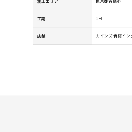
東京都青梅市
施工エリア
1日
工期
カインズ 青梅イン
店舗