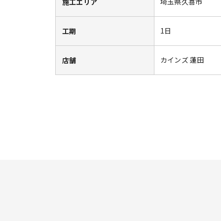
埼玉県久喜市
施工エリア
1日
工期
カインズ 蓮田
店舗