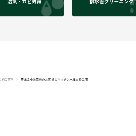
湿気・カビ対策
排水管クリーニング
›
の施工事例
茨城県小美玉市のお客様のキッチン水栓交換工事
のご相談
メールで
-88-5279
お問い合