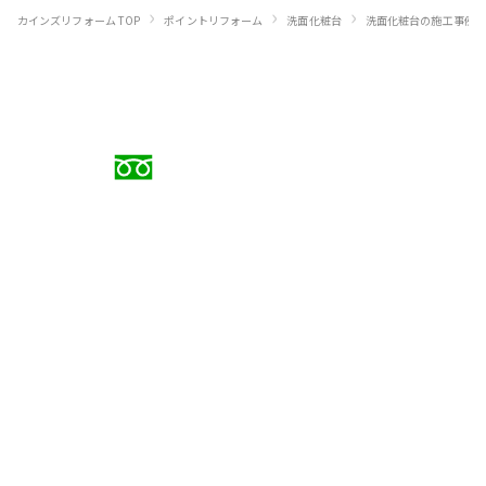
›
›
›
カインズリフォーム TOP
ポイントリフォーム
洗面化粧台
洗面化粧台の施工事例
お電話でのご相談
0120-88-5279
受付時間 9:00〜18:00（日曜定休）
メールでのお問い合わせ
お問い合わせフォーム