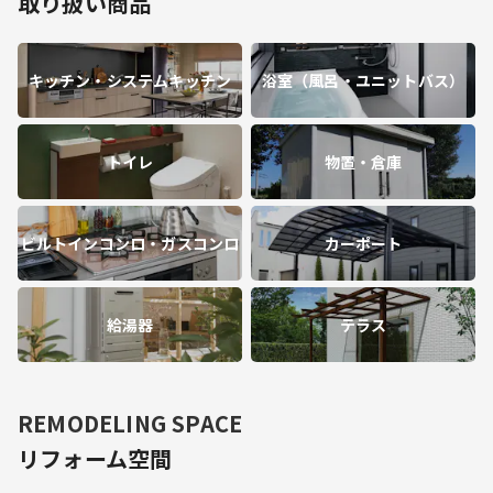
取り扱い商品
キッチン・システムキッチン
浴室（風呂・ユニットバス）
トイレ
物置・倉庫
ビルトインコンロ・ガスコンロ
カーポート
給湯器
テラス
REMODELING SPACE
リフォーム空間