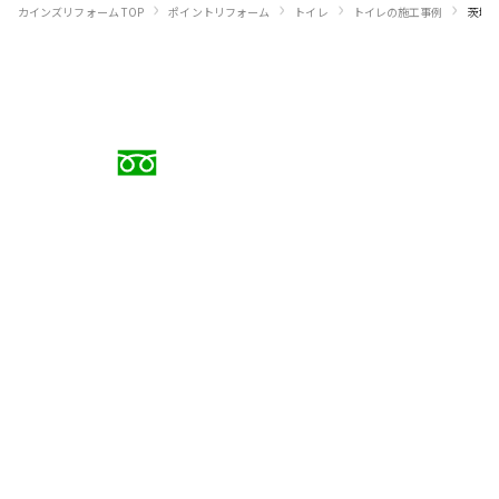
›
›
›
›
カインズリフォーム TOP
ポイントリフォーム
トイレ
トイレの施工事例
茨城
お電話でのご相談
0120-88-5279
受付時間 9:00〜18:00（日曜定休）
メールでのお問い合わせ
お問い合わせフォーム