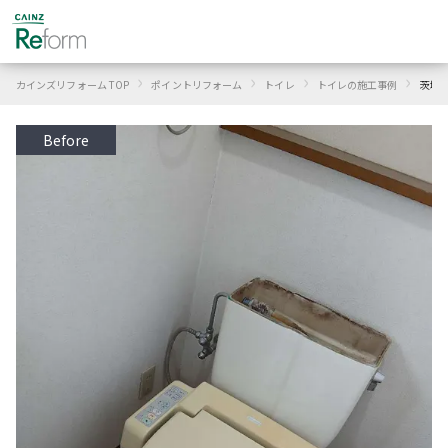
›
›
›
›
カインズリフォーム TOP
ポイントリフォーム
トイレ
トイレの施工事例
茨城
Before