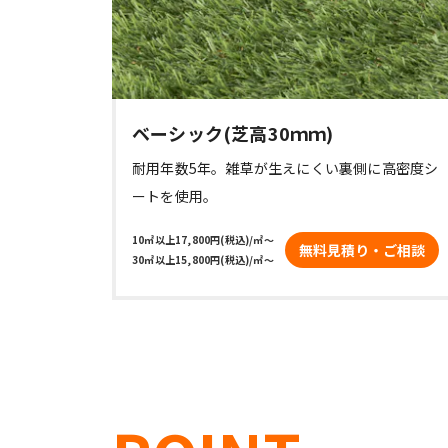
ベーシック(芝高30ｍｍ)
耐用年数5年。雑草が生えにくい裏側に高密度シ
ートを使用。
10㎡以上17,800円(税込)/㎡～

無料見積り・ご相談
30㎡以上15,800円(税込)/㎡～