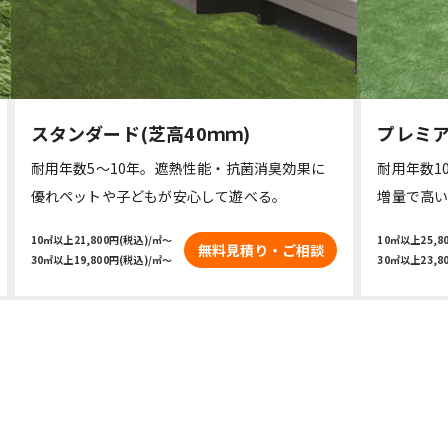
スタンダード(芝高40ｍｍ)
プレミア
耐用年数5～10年。遮熱性能・抗菌消臭効果に
耐用年数1
優れペットや子どもが安心して遊べる。
増量で高
10㎡以上21,800円(税込)/㎡～

10㎡以上25,8
無料見積り・ご相談
30㎡以上19,800円(税込)/㎡～
30㎡以上23,8