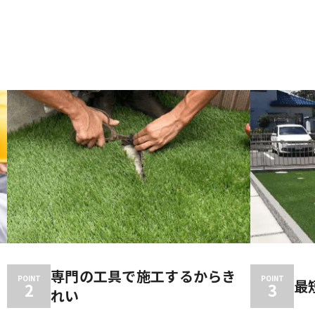
専門の工具で施工するからき
POINT
POINT
最
2
3
れい