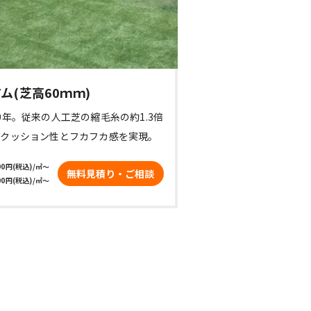
ム(芝高60ｍｍ)
0年。従来の人工芝の縮毛糸の約1.3倍
いクッション性とフカフカ感を実現。
00円(税込)/㎡～

無料見積り・ご相談
00円(税込)/㎡～