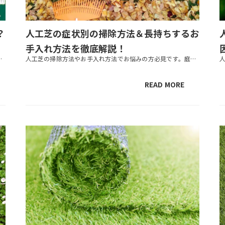
？
人工芝の症状別の掃除方法＆長持ちするお
手入れ方法を徹底解説！
要が多い砂を下に敷く場合の人工芝について解説します。下地に使われる砂の種類から施工手順...
人工芝の掃除方法やお手入れ方法でお悩みの方必見です。庭の雑草対策や子どもを安心して遊ばせたいなど、人工芝を敷く理由はさまざまです。人工芝は手がかからないといっても、掃除やお手入れをすることで長持ちさせることができます。こ...
READ MORE