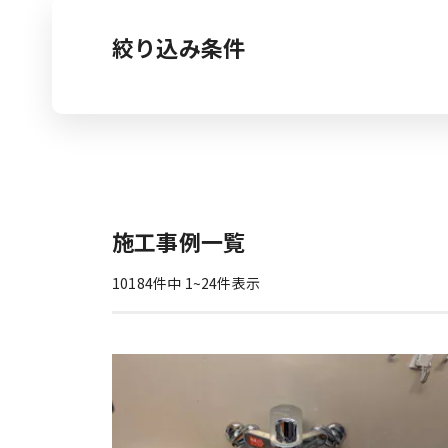
絞り込み条件
カテゴリ
カテゴリを選択
施工エリア
都道府県
施工事例一覧
指定なし
～1
工事費用
10184
件中
1
~
24
件表示
指定なし
～1
工事期間