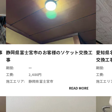
事
静岡県富士宮市のお客様のソケット交換工
愛知県
事
交換工
期間:
ー
期間:
工費:
2,480円
工費:
施工エリア:
静岡県富士宮市
施工エリア
READ MORE