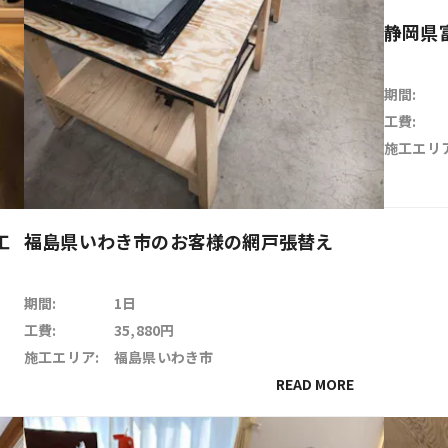
静岡県
期間:
工費:
施工エリア
工
福島県いわき市のお客様の網戸張替え
期間:
1日
工費:
35,880円
施工エリア:
福島県いわき市
READ MORE